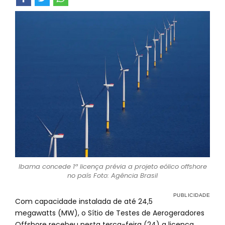
Ibama concede 1ª licença prévia a projeto eólico offshore
no país Foto: Agência Brasil
Com capacidade instalada de até 24,5
megawatts (MW), o Sítio de Testes de Aerogeradores
Offshore recebeu nesta terça-feira (24) a licença