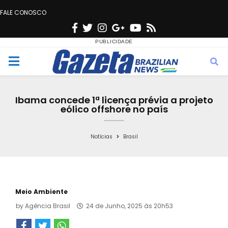
FALE CONOSCO
F
T
I
G
Y
R
a
w
n
o
o
s
c
i
s
o
u
s
M
e
t
t
g
t
e
b
t
a
l
u
Ibama concede 1ª licença prévia a projeto
o
e
g
e
b
eólico offshore no país
n
o
r
r
e
k
a
Notícias
Brasil
u
m
Meio Ambiente
by
Agência Brasil
24 de Junho, 2025 às 20h53