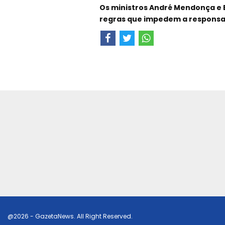
Os ministros André Mendonça e 
regras que impedem a responsab
@2026 - GazetaNews. All Right Reserved.