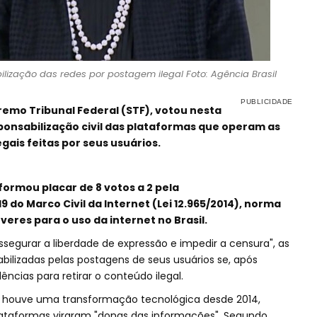
lização das redes por postagem ilegal Foto: Agência Brasil
remo Tribunal Federal (STF), votou nesta
sponsabilização civil das plataformas que operam as
gais feitas por seus usuários.
formou placar de 8 votos a 2 pela
9 do Marco Civil da Internet (Lei 12.965/2014), norma
veres para o uso da internet no Brasil.
assegurar a liberdade de expressão e impedir a censura", as
ilizadas pelas postagens de seus usuários se, após
ncias para retirar o conteúdo ilegal.
ue houve uma transformação tecnológica desde 2014,
plataformas viraram "donas das informações". Segundo