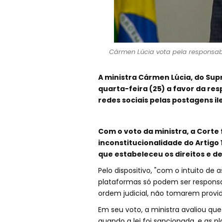
Cármen Lúcia vota pela responsabi
A ministra Cármen Lúcia, do Sup
quarta-feira (25) a favor da re
redes sociais pelas postagens ile
Com o voto da ministra, a Corte 
inconstitucionalidade do Artigo 1
que estabeleceu os direitos e de
Pelo dispositivo, "com o intuito de 
plataformas só podem ser responsab
ordem judicial, não tomarem providê
Em seu voto, a ministra avaliou q
quando a lei foi sancionada, e as 