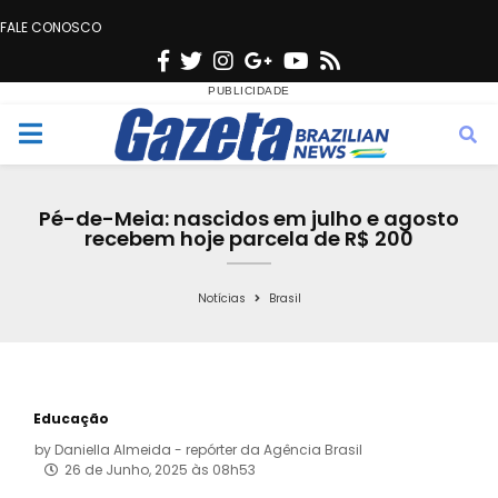
FALE CONOSCO
F
T
I
G
Y
R
a
w
n
o
o
s
c
i
s
o
u
s
M
e
t
t
g
t
e
b
t
a
l
u
Pé-de-Meia: nascidos em julho e agosto
o
e
g
e
b
recebem hoje parcela de R$ 200
n
o
r
r
e
k
a
Notícias
Brasil
u
m
Educação
by
Daniella Almeida - repórter da Agência Brasil
26 de Junho, 2025 às 08h53