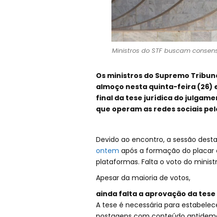
Ministros do STF buscam consens
Os ministros do Supremo Tribun
almoço nesta quinta-feira (26)
final da tese jurídica do julgam
que operam as redes sociais pela
Devido ao encontro, a sessão dest
ontem
após a formação do placar d
plataformas. Falta o voto do minis
Apesar da maioria de votos,
ainda falta a aprovação da tese 
A tese é necessária para estabelece
postagens com conteúdo antidemoc