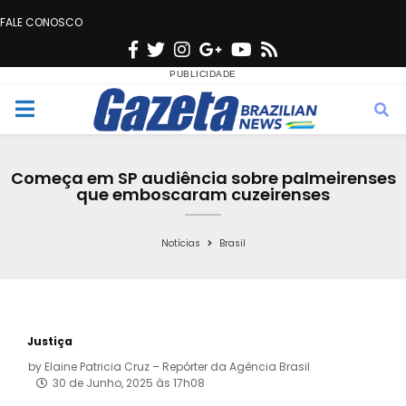
FALE CONOSCO
F
T
I
G
Y
R
a
w
n
o
o
s
c
i
s
o
u
s
M
e
t
t
g
t
e
b
t
a
l
u
Começa em SP audiência sobre palmeirenses
o
e
g
e
b
que emboscaram cuzeirenses
n
o
r
r
e
k
a
Notícias
Brasil
u
m
Justiça
by
Elaine Patricia Cruz – Repórter da Agência Brasil
30 de Junho, 2025 às 17h08