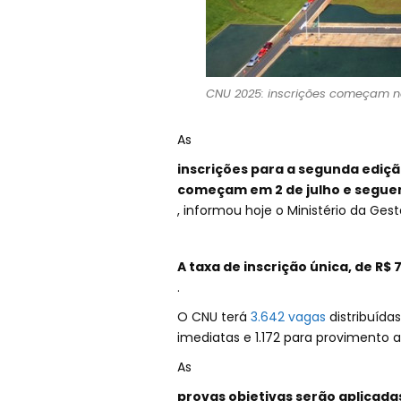
CNU 2025: inscrições começam no 
As
inscrições para a segunda ediçã
começam em 2 de julho e seguem
, informou hoje o Ministério da Ges
A taxa de inscrição única, de R$ 7
.
O CNU terá
3.642 vagas
distribuída
imediatas e 1.172 para provimento a
As
provas objetivas serão aplicadas