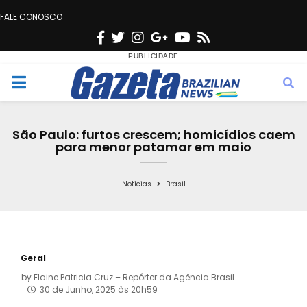
FALE CONOSCO
F
T
I
G
Y
R
a
w
n
o
o
s
c
i
s
o
u
s
M
e
t
t
g
t
e
b
t
a
l
u
São Paulo: furtos crescem; homicídios caem
o
e
g
e
b
para menor patamar em maio
n
o
r
r
e
k
a
Notícias
Brasil
u
m
Geral
by
Elaine Patricia Cruz – Repórter da Agência Brasil
30 de Junho, 2025 às 20h59