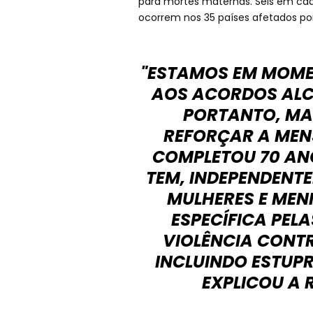
para mortes maternas. Seis em cad
ocorrem nos 35 países afetados por 
"ESTAMOS EM MOME
AOS ACORDOS ALC
PORTANTO, MAI
REFORÇAR A MEN
COMPLETOU 70 ANO
TEM, INDEPENDENTE
MULHERES E MEN
ESPECÍFICA PELA
VIOLÊNCIA CONTR
INCLUINDO ESTUP
EXPLICOU A 