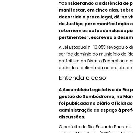
“Considerando a existência de p
manifestar, em cinco dias, sobr
decorrido o prazo legal, dê-se v
de Justiça, para manifestação e
retornem os autos conclusos pa
pertinentes”, escreveu o dese
A Lei Estadual nº 10.855 revogou o d
ser “de domínio do município do Rio
prefeitura do Distrito Federal ou o
definida e delimitada no projeto 
Entenda o caso
A Assembleia Legislativa do Rio p
gestão do Sambódromo, na Marqu
foi publicada no Diário Oficial d
administração do espaço à prefe
discussões.
O prefeito do Rio, Eduardo Paes, d