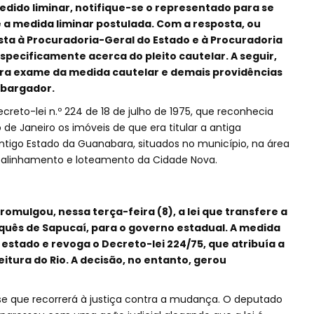
edido liminar, notifique-se o representado para se
e a medida liminar postulada. Com a resposta, ou
ista à Procuradoria-Geral do Estado e à Procuradoria
specificamente acerca do pleito cautelar. A seguir,
ra exame da medida cautelar e demais providências
mbargador.
ecreto-lei n.º 224 de 18 de julho de 1975, que reconhecia
 de Janeiro os imóveis de que era titular a antiga
 antigo Estado da Guanabara, situados no município, na área
de alinhamento e loteamento da Cidade Nova.
romulgou, nessa terça-feira (8), a lei que transfere a
ês de Sapucaí, para o governo estadual. A medida
o estado e revoga o Decreto-lei 224/75, que atribuía a
itura do Rio. A decisão, no entanto, gerou
isse que recorrerá à justiça contra a mudança. O deputado