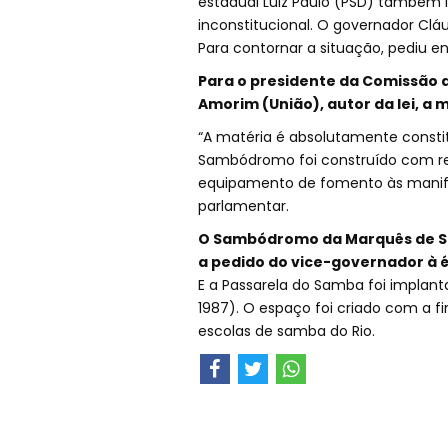
estadual Luiz Paulo (PSD) também i
inconstitucional. O governador Cláu
Para contornar a situação, pediu e
Para o presidente da Comissão d
Amorim (União), autor da lei, a 
“A matéria é absolutamente constitu
Sambódromo foi construído com re
equipamento de fomento às manifesta
parlamentar.
O Sambódromo da Marquês de Sap
a pedido do vice-governador à é
E a Passarela do Samba foi implant
1987). O espaço foi criado com a fi
escolas de samba do Rio.