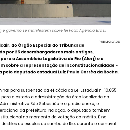
j e governo se manifestem sobre lei Foto: Agência Brasil
ir, do Órgão Especial do Tribunal de
ado por 25 desembargadores mais antigos,
ara a Assembleia Legislativa do Rio (Alerj) e o
m sobre a representação de inconstitucionalidade -
a pelo deputado estadual Luiz Paulo Corrêa da Rocha.
nar para suspensão da eficácia da Lei Estadual nº 10.855
e para o estado a administração da área localizada na
dministrativo São Sebastião e o prédio anexo, o
racional da prefeitura. Na ação, o deputado também
nstitucional no momento da votação do mérito. É no
esfiles de escolas de samba do Rio, durante o carnaval.