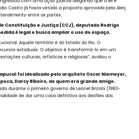
ngressou com uma ação judicial alegando que a lei é
dio Castro já havia vetado a proposta aprovada pela Alerj.
ntendimento entre as partes.
e Constituição e Justiça (CCJ), deputado Rodrigo
medida é legal e busca ampliar o uso do espaço.
cional. Aquele território é do Estado do Rio. O
cursos estaduais. O objetivo é transformá-lo em um
ções culturais, artísticas e religiosas”, avaliou o
ucaí foi idealizado pelo arquiteto Oscar Niemeyer,
poca, Darcy Ribeiro, de quem era grande amigo.
ada durante o primeiro governo de Leonel Brizola (1983-
nalidade de dar uma casa definitiva aos desfiles das