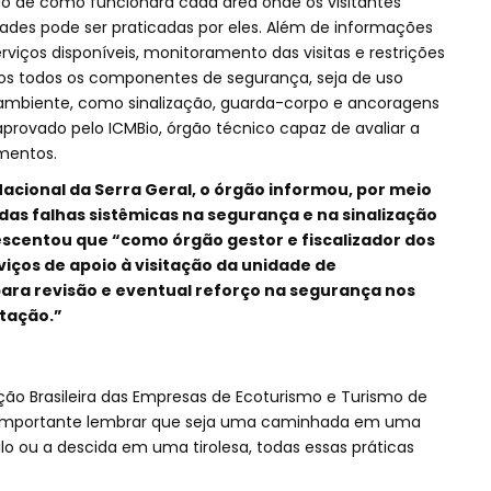
 de como funcionará cada área onde os visitantes
ades pode ser praticadas por eles. Além de informações
viços disponíveis, monitoramento das visitas e restrições
tos todos os componentes de segurança, seja de uso
o ambiente, como sinalização, guarda-corpo e ancoragens
aprovado pelo ICMBio, órgão técnico capaz de avaliar a
amentos.
acional da Serra Geral, o órgão informou, por meio
as falhas sistêmicas na segurança e na sinalização
escentou que “como órgão gestor e fiscalizador dos
iços de apoio à visitação da unidade de
ra revisão e eventual reforço na segurança nos
itação.”
ação Brasileira das Empresas de Ecoturismo e Turismo de
 é importante lembrar que seja uma caminhada em uma
lo ou a descida em uma tirolesa, todas essas práticas