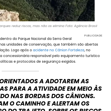
ues reduz riscos, mas não os elimina Foto: Agência Brasil
dentro do Parque Nacional da Serra Geral
nas unidades de conservação, que também são abertas
lação. Logo após o
acidente no Cânion Fortaleza
, no
a concessionária responsável pelo equipamento turístico
líticas e protocolos de segurança exigidos.
 ORIENTADOS A ADOTAREM AS
S PARA A ATIVIDADE EM MEIO ÀS
UDO NAS BORDAS DOS CÂNIONS.
ZAM O CAMINHO E ALERTAM OS
GO DO TRAJETO, SOBRE OS RISCOS