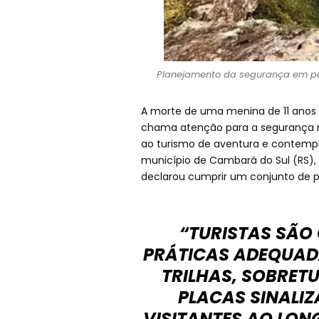
Planejamento da segurança em parq
A morte de uma menina de 11 anos 
chama atenção para a segurança 
ao turismo de aventura e contemp
município de Cambará do Sul (RS), 
declarou cumprir um conjunto de po
“TURISTAS SÃO
PRÁTICAS ADEQUADA
TRILHAS, SOBRET
PLACAS SINALI
VISITANTES AO LON