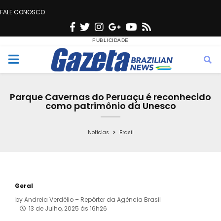
FALE CONOSCO
F
T
I
G
Y
R
a
w
n
o
o
s
c
i
s
o
u
s
M
e
t
t
g
t
e
b
t
a
l
u
Parque Cavernas do Peruaçu é reconhecido
o
e
g
e
b
como patrimônio da Unesco
n
o
r
r
e
k
a
Notícias
Brasil
u
m
Geral
by
Andreia Verdélio – Repórter da Agência Brasil
13 de Julho, 2025 às 16h26