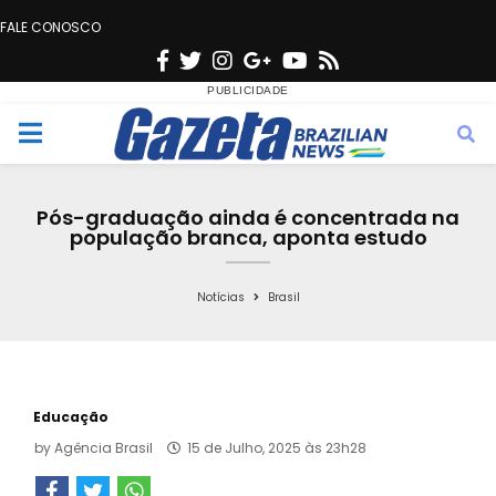
FALE CONOSCO
F
T
I
G
Y
R
a
w
n
o
o
s
c
i
s
o
u
s
M
e
t
t
g
t
e
b
t
a
l
u
Pós-graduação ainda é concentrada na
o
e
g
e
b
população branca, aponta estudo
n
o
r
r
e
k
a
Notícias
Brasil
u
m
Educação
by
Agência Brasil
15 de Julho, 2025 às 23h28