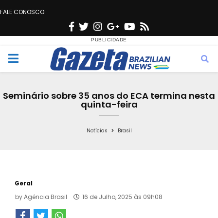
FALE CONOSCO
F
T
I
G
Y
R
a
w
n
o
o
s
c
i
s
o
u
s
M
e
t
t
g
t
e
b
t
a
l
u
Seminário sobre 35 anos do ECA termina nesta
o
e
g
e
b
quinta-feira
n
o
r
r
e
k
a
Notícias
Brasil
u
m
Geral
by
Agência Brasil
16 de Julho, 2025 às 09h08