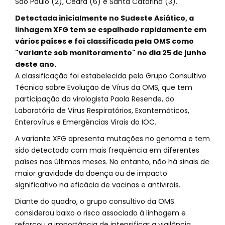
São Paulo (2), Ceará (6) e Santa Catarina (3).
Detectada inicialmente no Sudeste Asiático, a
linhagem XFG tem se espalhado rapidamente em
vários países e foi classificada pela OMS como
"variante sob monitoramento" no dia 25 de junho
deste ano.
A classificação foi estabelecida pelo Grupo Consultivo
Técnico sobre Evolução de Vírus da OMS, que tem
participação da virologista Paola Resende, do
Laboratório de Vírus Respiratórios, Exantemáticos,
Enterovírus e Emergências Virais do IOC.
A variante XFG apresenta mutações no genoma e tem
sido detectada com mais frequência em diferentes
países nos últimos meses. No entanto, não há sinais de
maior gravidade da doença ou de impacto
significativo na eficácia de vacinas e antivirais.
Diante do quadro, o grupo consultivo da OMS
considerou baixo o risco associado à linhagem e
reforçou a importância de intensificar a vigilância.