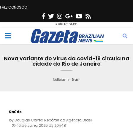
FALE CONOSCO
F
T
I
G
Y
R
a
w
n
o
o
s
c
i
s
o
u
s
M
e
t
t
g
t
e
b
t
a
l
u
Nova variante do vírus da covid-19 circula na
o
e
g
e
b
cidade do Rio de Janeiro
n
o
r
r
e
k
a
Notícias
Brasil
u
m
Saúde
by
Douglas Corrêa Repórter da Agência Brasil
16 de Julho, 2025 às 20h48