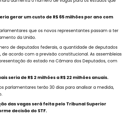
Câmara aumenta o número de vagas para os estados que
eria gerar um custo de R$ 65 milhões por ano com
arlamentares que os novos representantes passam a ter
çamento da União.
ero de deputados federais, a quantidade de deputados
 de acordo com a previsão constitucional. As assembleias
a representação do estado na Câmara dos Deputados, com
s seria de R$ 2 milhões a R$ 22 milhões anuais.
, os parlamentares terão 30 dias para analisar a medida,
.
ção das vagas será feita pelo Tribunal Superior
forme decisão do STF.