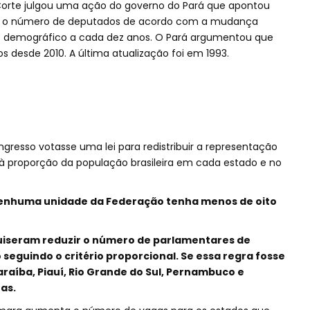
 Corte julgou uma ação do governo do Pará que apontou
zar o número de deputados de acordo com a mudança
so demográfico a cada dez anos. O Pará argumentou que
os desde 2010. A última atualização foi em 1993.
gresso votasse uma lei para redistribuir a representação
à proporção da população brasileira em cada estado e no
nenhuma unidade da Federação tenha menos de oito
uiseram reduzir o número de parlamentares de
eguindo o critério proporcional. Se essa regra fosse
Paraíba, Piauí, Rio Grande do Sul, Pernambuco e
as.