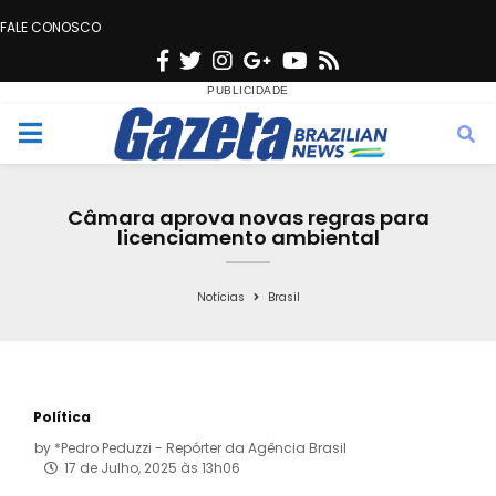
FALE CONOSCO
F
T
I
G
Y
R
a
w
n
o
o
s
c
i
s
o
u
s
M
e
t
t
g
t
e
b
t
a
l
u
Câmara aprova novas regras para
o
e
g
e
b
licenciamento ambiental
n
o
r
r
e
k
a
Notícias
Brasil
u
m
Política
by
*Pedro Peduzzi - Repórter da Agência Brasil
17 de Julho, 2025 às 13h06