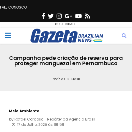
FALE CONOSCO
F
T
I
G
Y
R
a
w
n
o
o
s
c
i
s
o
u
s
M
e
t
t
g
t
e
b
t
a
l
u
Campanha pede criação de reserva para
o
e
g
e
b
proteger manguezal em Pernambuco
n
o
r
r
e
k
a
Notícias
Brasil
u
m
Meio Ambiente
by
Rafael Cardoso - Repórter da Agência Brasil
17 de Julho, 2025 às 19h59