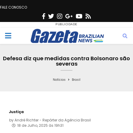
FALE CONOSCO
F
T
I
G
Y
R
a
w
n
o
o
s
c
i
s
o
u
s
M
e
t
t
g
t
e
b
t
a
l
u
Defesa diz que medidas contra Bolsonaro são
o
e
g
e
b
severas
n
o
r
r
e
k
a
Notícias
Brasil
u
m
Justiça
by
André Richter - Repórter da Agência Brasil
18 de Julho, 2025 às 19h31