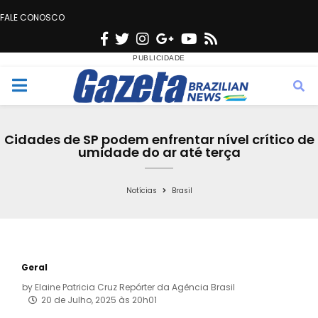
FALE CONOSCO
F
T
I
G
Y
R
a
w
n
o
o
s
c
i
s
o
u
s
M
e
t
t
g
t
e
b
t
a
l
u
Cidades de SP podem enfrentar nível crítico de
o
e
g
e
b
umidade do ar até terça
n
o
r
r
e
k
a
Notícias
Brasil
u
m
Geral
by
Elaine Patricia Cruz Repórter da Agência Brasil
20 de Julho, 2025 às 20h01