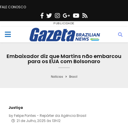
FALE CONOSCO
F
T
I
G
Y
R
a
w
n
o
o
s
c
i
s
o
u
s
M
e
t
t
g
t
e
b
t
a
l
u
Embaixador diz que Martins não embarcou
o
e
g
e
b
para os EUA com Bolsonaro
n
o
r
r
e
k
a
Notícias
Brasil
u
m
Justiça
by
Felipe Pontes - Repórter da Agência Brasil
21 de Julho, 2025 às 13h12