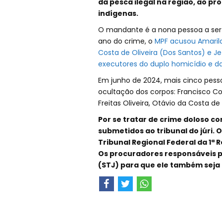
da pesca ilegal na região, ao
indígenas.
O mandante é a nona pessoa a ser
ano do crime, o
MPF acusou Amarild
Costa de Oliveira (Dos Santos) e J
executores do duplo homicídio e d
Em junho de 2024, mais cinco pess
ocultação dos corpos: Francisco Conc
Freitas Oliveira, Otávio da Costa de
Por se tratar de crime doloso co
submetidos ao tribunal do júri. O
Tribunal Regional Federal da 1ª
Os procuradores responsáveis pe
(STJ) para que ele também seja l