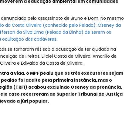
 promoverem a educação ambiental em comunidades
 denunciada pelo assassinato de Bruno e Dom. No mesmo
o da Costa Oliveira (conhecido pelo Pelado), Oseney da
efferson da Silva Lima (Pelado da Dinha) de serem os
a ocultação dos cadáveres
.
oas se tornaram rés sob a acusação de ter ajudado na
eição de Freitas, Eliclei Costa de Oliveira, Amarílio de
 Oliveira e Edivaldo da Costa de Oliveira.
ntra a vida, o MPF pediu que os três executores sejam
 pedido foi aceito pela primeira instância, mas o
 Região (TRF1) acabou excluindo Oseney da pronúncia.
lo caso recorreram ao Superior Tribunal de Justiça
evado a júri popular.