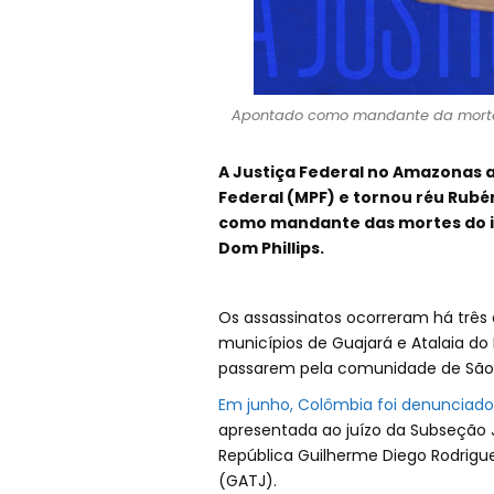
Apontado como mandante da morte d
A Justiça Federal no Amazonas a
Federal (MPF) e tornou réu Rubé
como mandante das mortes do ind
Dom Phillips.
Os assassinatos ocorreram há três a
municípios de Guajará e Atalaia d
passarem pela comunidade de São 
Em junho, Colômbia foi denunciad
apresentada ao juízo da Subseção J
República Guilherme Diego Rodrigues
(GATJ).