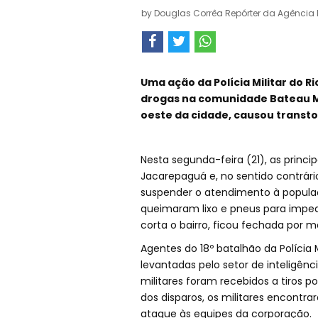
by
Douglas Corrêa Repórter da Agência B
Uma ação da Polícia Militar do R
drogas na comunidade Bateau Mo
oeste da cidade, causou transto
Nesta segunda-feira (21), as princi
Jacarepaguá e, no sentido contrár
suspender o atendimento à populaç
queimaram lixo e pneus para impedir
corta o bairro, ficou fechada por m
Agentes do 18º batalhão da Polícia
levantadas pelo setor de inteligên
militares foram recebidos a tiros 
dos disparos, os militares encontr
ataque às equipes da corporação.