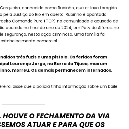
o Cerqueira, conhecido como Rubinho, que estava foragido
o pela Justiça do Rio em aberto. Rubinho é apontado
erceiro Comando Puro (TCP) na comunidade e acusado de
o ocorrido no final do ano de 2024, em Paty do Alferes, no
de segurança, nesta ação criminosa, uma família foi
m estabelecimento comercial.
didos três fuzis e uma pistola. Os feridos foram
pal Lourenço Jorge, na Barra da Tijuca, mas um
binho, morreu. Os demais permanecem internados,
eira, disse que a polícia tinha informação sobre um baile
, HOUVE O FECHAMENTO DA VIA
SSEMOS ATUAR E PARA QUE OS