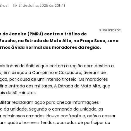
rasil
21 de Julho, 2025 às 20h41
io de Janeiro (PMRJ) contra o tráfico de
uche, na Estrada do Mato Alto, na Praça Seca, zona
rnos à vida normal dos moradores da região.
pais linhas de ônibus que cortam a região com destino a
io, em direção a Campinho e Cascadura, tiveram de
ão, por causa de um intenso tiroteio. Os moradores
 a entrada dos militares. A Estrada do Mato Alto, que
ais de 50 minutos.
 Militar realizaram ação para checar informações
cia da unidade. Segundo o comando da unidade, os
por criminosos armados. Houve confronto e, após o cessar
aram quatro homens feridos, acusados de participar do