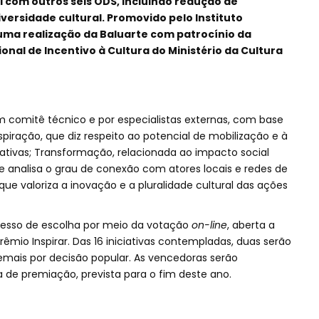
i com outros seis ODS, incluindo redução de
ersidade cultural. Promovido pelo Instituto
 uma realização da Baluarte com patrocínio da
onal de Incentivo à Cultura do Ministério da Cultura
m comitê técnico e por especialistas externas, com base
piração, que diz respeito ao potencial de mobilização e à
iativas; Transformação, relacionada ao impacto social
que analisa o grau de conexão com atores locais e redes de
 que valoriza a inovação e a pluralidade cultural das ações
ocesso de escolha por meio da votação
on-line
, aberta a
Prêmio Inspirar. Das 16 iniciativas contempladas, duas serão
demais por decisão popular. As vencedoras serão
de premiação, prevista para o fim deste ano.