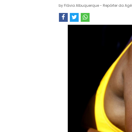
by
Flávia Albuquerque - Repórter da Agê