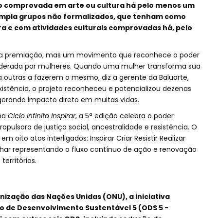
o comprovada em arte ou cultura há pelo menos um
empla grupos não formalizados, que tenham como
 e com atividades culturais comprovadas há, pelo
uma premiação, mas um movimento que reconhece o poder
liderada por mulheres. Quando uma mulher transforma sua
ira outras a fazerem o mesmo, diz a gerente da Baluarte,
xistência, o projeto reconheceu e potencializou dezenas
gerando impacto direto em muitas vidas.
ma
Ciclo Infinito Inspirar
, a 5ª edição celebra o poder
pulsora de justiça social, ancestralidade e resistência. O
 oito atos interligados: Inspirar Criar Resistir Realizar
nhar representando o fluxo contínuo de ação e renovação
erritórios.
ização das Nações Unidas (ONU), a iniciativa
o de Desenvolvimento Sustentável 5 (ODS 5 -