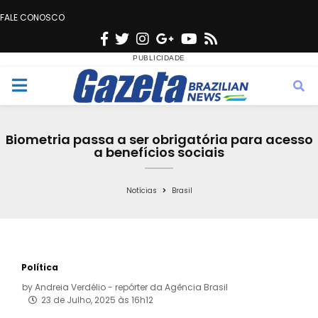
FALE CONOSCO
F
T
I
G
Y
R
a
w
n
o
o
s
c
i
s
o
u
s
M
e
t
t
g
t
e
b
t
a
l
u
Biometria passa a ser obrigatória para acesso
o
e
g
e
b
a benefícios sociais
n
o
r
r
e
k
a
Notícias
Brasil
u
m
Política
by
Andreia Verdélio - repórter da Agência Brasil
23 de Julho, 2025 às 16h12