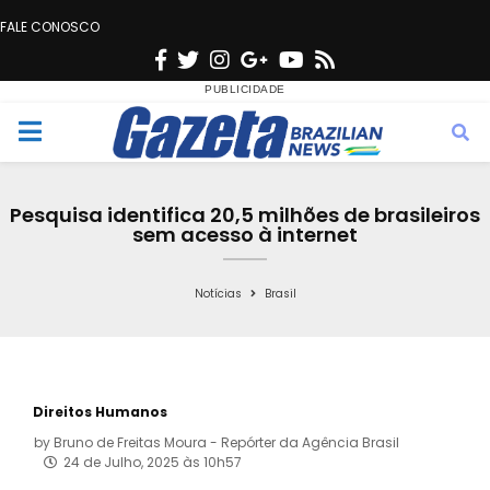
FALE CONOSCO
F
T
I
G
Y
R
a
w
n
o
o
s
c
i
s
o
u
s
M
e
t
t
g
t
e
b
t
a
l
u
Pesquisa identifica 20,5 milhões de brasileiros
o
e
g
e
b
sem acesso à internet
n
o
r
r
e
k
a
Notícias
Brasil
u
m
Direitos Humanos
by
Bruno de Freitas Moura - Repórter da Agência Brasil
24 de Julho, 2025 às 10h57