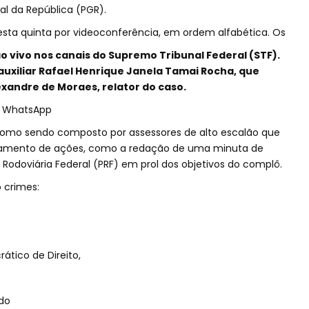
al da República (PGR).
esta quinta por videoconferência, em ordem alfabética. Os
 vivo nos canais do Supremo Tribunal Federal (STF).
z auxiliar Rafael Henrique Janela Tamai Rocha, que
exandre de Moraes, relator do caso.
no WhatsApp
como sendo composto por assessores de alto escalão que
amento de ações, como a redação de uma minuta de
a Rodoviária Federal (PRF) em prol dos objetivos do complô.
 crimes:
ático de Direito,
do