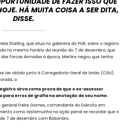
OPORTUNIDADE DE FAZER ISSO QUE
OJE. HÁ MUITA COISA A SER DITA,
DISSE.
la Starling, que atua no gabinete do PGR, sobre o registro
rada no mesmo horário da reunião do 7 de dezembro, que
 das Forcas Armadas à época, Martins negou que tenha
 ter obtido junto à Corregedoria-Geral da União (CGU)
vorada, a
egistro sirva como prova de que o ex-assessor
a para erros de grafia na anotação de seu nome.
 o general Freire Gomes, comandante do Exército em
mento como testemunha na ação penal se recordar que o
o de 7 de dezembro com Bolsonaro.