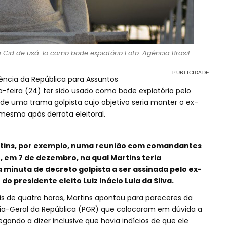
 Cid de usá-lo como bode expiatório Foto: Agência Brasil
idência da República para Assuntos
a-feira (24) ter sido usado como bode expiatório pelo
 de uma trama golpista cujo objetivo seria manter o ex-
 mesmo após derrota eleitoral.
rtins, por exemplo, numa reunião com comandantes
 em 7 de dezembro, na qual Martins teria
minuta de decreto golpista a ser assinada pelo ex-
o presidente eleito Luiz Inácio Lula da Silva.
 de quatro horas, Martins apontou para pareceres da
oria-Geral da República (PGR) que colocaram em dúvida a
egando a dizer inclusive que havia indícios de que ele