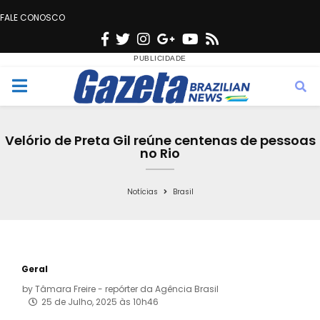
FALE CONOSCO
F
T
I
G
Y
R
a
w
n
o
o
s
c
i
s
o
u
s
M
e
t
t
g
t
e
b
t
a
l
u
Velório de Preta Gil reúne centenas de pessoas
o
e
g
e
b
no Rio
n
o
r
r
e
k
a
Notícias
Brasil
u
m
Geral
by
Tâmara Freire - repórter da Agência Brasil
25 de Julho, 2025 às 10h46