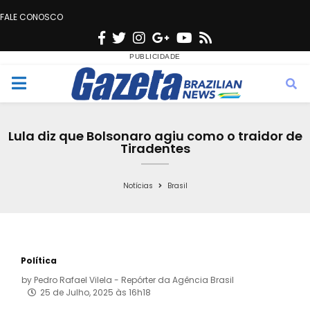
FALE CONOSCO
F
T
I
G
Y
R
a
w
n
o
o
s
c
i
s
o
u
s
M
e
t
t
g
t
e
b
t
a
l
u
Lula diz que Bolsonaro agiu como o traidor de
o
e
g
e
b
Tiradentes
n
o
r
r
e
k
a
Notícias
Brasil
u
m
Política
by
Pedro Rafael Vilela - Repórter da Agência Brasil
25 de Julho, 2025 às 16h18