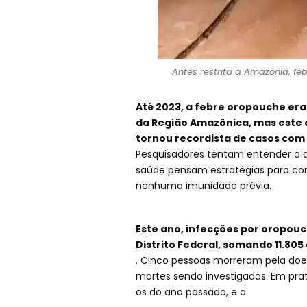
Antes restrita à Amazônia, fe
Até 2023, a febre oropouche er
da Região Amazônica, mas este an
tornou recordista de casos com 6
Pesquisadores tentam entender o qu
saúde pensam estratégias para co
nenhuma imunidade prévia.
Este ano, infecções por oropouc
Distrito Federal, somando 11.805
. Cinco pessoas morreram pela doenç
mortes sendo investigadas. Em pr
os do ano passado, e a