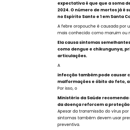
expectativa é que que a soma de
2024. O número de mortos já é su
no Espírito Santo e 1 em Santa C
A febre oropouche é causada por um
mais conhecido como maruim ou mo
Ela causa sintomas semelhantes
como dengue e chikungunya, pri
articulações.
A
infecção também pode causar co
malformações e óbito do feto, a
Por isso, o
Ministério da Saúde recomenda 
da doença reforcem a proteção 
Apesar da transmissão do vírus por
sintomas também devem usar prese
preventiva.