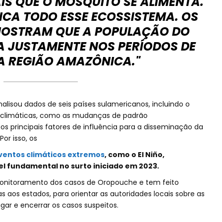
S QUE O MOSQUITO SE ALIMENTA.
ICA TODO ESSE ECOSSISTEMA. OS
OSTRAM QUE A POPULAÇÃO DO
A JUSTAMENTE NOS PERÍODOS DE
 REGIÃO AMAZÔNICA."
alisou dados de seis países sulamericanos, incluindo o
eis climáticas, como as mudanças de padrão
s principais fatores de influência para a disseminação da
or isso, os
ventos climáticos extremos
, como o El Niño,
 fundamental no surto iniciado em 2023.
monitoramento dos casos de Oropouche e tem feito
as aos estados, para orientar as autoridades locais sobre as
igar e encerrar os casos suspeitos.