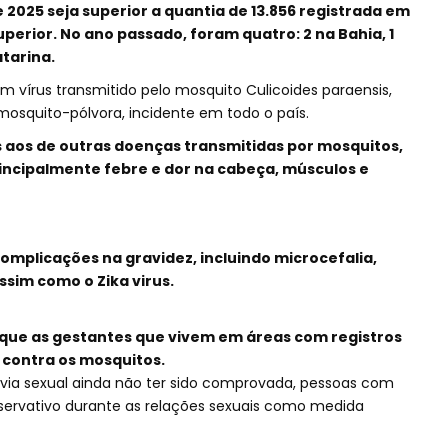
 2025 seja superior a quantia de 13.856 registrada em
perior. No ano passado, foram quatro: 2 na Bahia, 1
atarina.
 vírus transmitido pelo mosquito Culicoides paraensis,
squito-pólvora, incidente em todo o país.
 aos de outras doenças transmitidas por mosquitos,
ncipalmente febre e dor na cabeça, músculos e
mplicações na gravidez, incluindo microcefalia,
ssim como o Zika virus.
que as gestantes que vivem em áreas com registros
contra os mosquitos.
 via sexual ainda não ter sido comprovada, pessoas com
rvativo durante as relações sexuais como medida