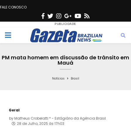
FALE CONOSCO
F
T
I
G
Y
R
a
w
n
o
o
s
c
i
s
o
u
s
M
e
t
t
g
t
e
b
t
a
l
u
PM mata homem em discussão de trânsito em
o
e
g
e
b
Mauá
n
o
r
r
e
k
a
Notícias
Brasil
u
m
Geral
by
Matheus Crobelatti * - Estágiário da Agência Brasil
28 de Julho, 2025 às 17h03