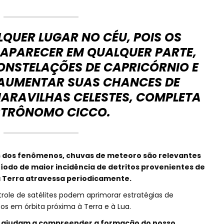
QUER LUGAR NO CÉU, POIS OS
APARECER EM QUALQUER PARTE,
ONSTELAÇÕES DE CAPRICÓRNIO E
AUMENTAR SUAS CHANCES DE
ARAVILHAS CELESTES, COMPLETA
STRÔNOMO CICCO.
s dos fenômenos, chuvas de meteoro são relevantes
íodo de maior incidência de detritos provenientes de
 Terra atravessa periodicamente.
trole de satélites podem aprimorar estratégias de
s em órbita próxima à Terra e à Lua.
 ajudam a compreender a formação do nosso