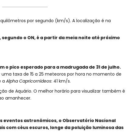
quilômetros por segundo (km/s). A localização é na
, segundo o ON, é a partir da meia noite até próximo
m o pico esperado para a madrugada de 31 de julho.
r uma taxa de 15 a 25 meteoros por hora no momento de
e a
Alpha Capricornídeos
: 41 km/s.
ção de Aquário. O melhor horário para visualizar também é
 ao amanhecer.
s eventos astronômicos, o Observatório Nacional
is com céus escuros, longe da poluição luminosa das