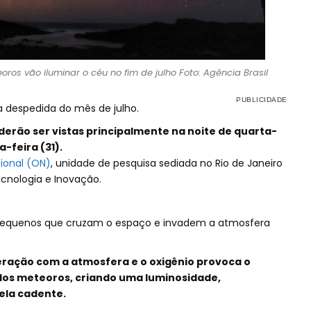
os vão iluminar o céu no fim de julho Foto: Agência Brasil
 despedida do mês de julho.
erão ser vistas principalmente na noite de quarta-
-feira (31).
ional (ON)
, unidade de pesquisa sediada no Rio de Janeiro
ecnologia e Inovação.
pequenos que cruzam o espaço e invadem a atmosfera
eração com a atmosfera e o oxigênio provoca o
 dos meteoros, criando uma luminosidade,
la cadente.