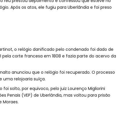
 o réu prestou depoimento e confessou que esteve no
ógio. Após os atos, ele fugiu para Uberlândia e foi preso
rtinot, o relógio danificado pelo condenado foi dado de
 pela corte francesa em 1808 e fazia parte do acervo da
lanalto anunciou que o relógio foi recuperado. O processo
 uma relojoaria suíça.
foi solto, por equivoco, pelo juiz Lourenço Migliorini
ões Penais (VEP) de Uberlândia, mas voltou para prisão
e Moraes.