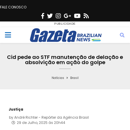
FALE CONOSCO
F
T
I
G
Y
R
a
w
n
o
o
s
c
i
s
o
u
s
M
e
t
t
g
t
e
b
t
a
l
u
Cid pede ao STF manutenção de delação e
o
e
g
e
b
absolvição em ação do golpe
n
o
r
r
e
k
a
Notícias
Brasil
u
m
Justiça
by
André Richter - Repórter da Agência Brasil
29 de Julho, 2025 às 20h44