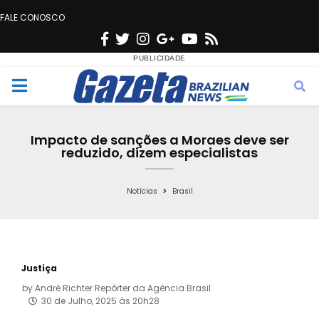
FALE CONOSCO
F
T
I
G
Y
R
a
w
n
o
o
s
c
i
s
o
u
s
M
e
t
t
g
t
e
b
t
a
l
u
Impacto de sanções a Moraes deve ser
o
e
g
e
b
reduzido, dizem especialistas
n
o
r
r
e
k
a
Notícias
Brasil
u
m
Justiça
by
André Richter Repórter da Agência Brasil
30 de Julho, 2025 às 20h28