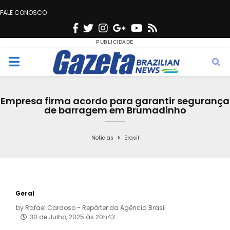
FALE CONOSCO
F
T
I
G
Y
R
a
w
n
o
o
s
c
i
s
o
u
s
M
e
t
t
g
t
e
b
t
a
l
u
Empresa firma acordo para garantir segurança
o
e
g
e
b
de barragem em Brumadinho
n
o
r
r
e
k
a
Notícias
Brasil
u
m
Geral
by
Rafael Cardoso - Repórter da Agência Brasil
30 de Julho, 2025 às 20h43