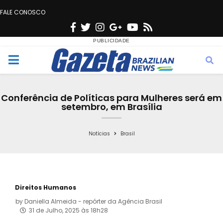
FALE CONOSCO
F
T
I
G
Y
R
a
w
n
o
o
s
c
i
s
o
u
s
M
e
t
t
g
t
e
b
t
a
l
u
Conferência de Políticas para Mulheres será em
o
e
g
e
b
setembro, em Brasília
n
o
r
r
e
k
a
Notícias
Brasil
u
m
Direitos Humanos
by
Daniella Almeida - repórter da Agência Brasil
31 de Julho, 2025 às 18h28