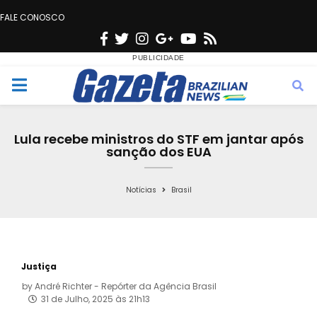
FALE CONOSCO
F
T
I
G
Y
R
a
w
n
o
o
s
c
i
s
o
u
s
M
e
t
t
g
t
e
b
t
a
l
u
Lula recebe ministros do STF em jantar após
o
e
g
e
b
sanção dos EUA
n
o
r
r
e
k
a
Notícias
Brasil
u
m
Justiça
by
André Richter - Repórter da Agência Brasil
31 de Julho, 2025 às 21h13