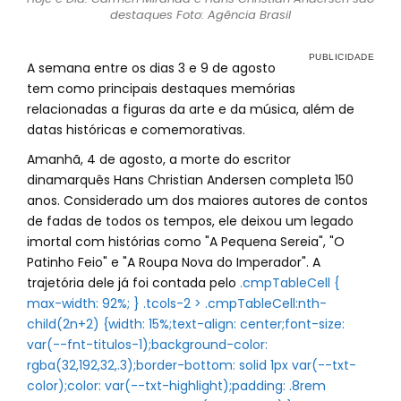
destaques Foto: Agência Brasil
A semana entre os dias 3 e 9 de agosto
tem como principais destaques memórias
relacionadas a figuras da arte e da música, além de
datas históricas e comemorativas.
Amanhã, 4 de agosto, a morte do escritor
dinamarquês Hans Christian Andersen completa 150
anos. Considerado um dos maiores autores de contos
de fadas de todos os tempos, ele deixou um legado
imortal com histórias como "A Pequena Sereia", "O
Patinho Feio" e "A Roupa Nova do Imperador". A
trajetória dele já foi contada pelo
.cmpTableCell {
max-width: 92%; } .tcols-2 > .cmpTableCell:nth-
child(2n+2) {width: 15%;text-align: center;font-size:
var(--fnt-titulos-1);background-color:
rgba(32,192,32,.3);border-bottom: solid 1px var(--txt-
color);color: var(--txt-highlight);padding: .8rem