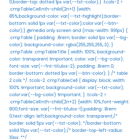
0;border-top: dotted 1px var(--txt-color);} .tcols-2 >
.cmpTableCell:nth-child(2n+1) {width:
85%;background-color: var(--txt-highlight);border-
bottom: solid 1px var(--txt-color);color:var(--btn-
color);} @media only screen and (max-width: 991px) {
.cmpTable { padding: .8rem; border: solid 1px var(--bg-
color); background-color: rgba(255,255,255,.3); }
.cmpTable .cmpTableTitle { width: 100%; background-
color: transparent !important; color: var(--bg-color);
font-size: var(--fnt-titulos-2); padding: .8rem 0;
border-bottom: dotted 1px var(--btn-color); } /* table
2 cols */ .tcols-2 .cmpTableCell { display: block; width:
100% !important; background-color: var(--txt-color);
color:var(--bg-color) !important; } .tcols-2 >
.cmpTableCell:nth-child(2n+2) {width: 10%;font-weight:
800;font-size: var(--fnt-titulos-1);padding: .8rem
0;text-align: left;background-color: transparent;/*
border: solid 5px var(--txt-color); */border-bottom:
solid 10px var(--txt-color);/* border-top-left-radius:
10px; **/