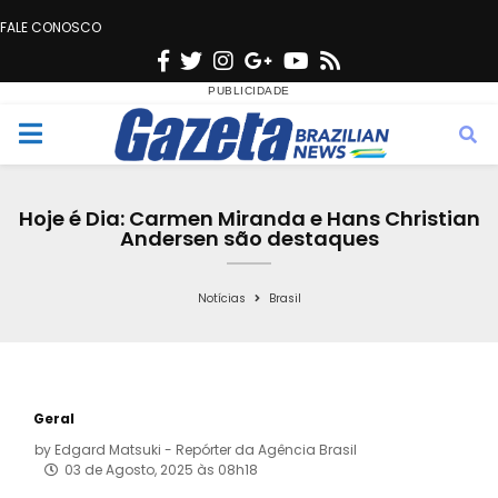
FALE CONOSCO
F
T
I
G
Y
R
a
w
n
o
o
s
c
i
s
o
u
s
M
e
t
t
g
t
e
b
t
a
l
u
Hoje é Dia: Carmen Miranda e Hans Christian
o
e
g
e
b
Andersen são destaques
n
o
r
r
e
k
a
Notícias
Brasil
u
m
Geral
by
Edgard Matsuki - Repórter da Agência Brasil
03 de Agosto, 2025 às 08h18