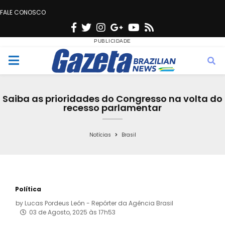
FALE CONOSCO
F
T
I
G
Y
R
a
w
n
o
o
s
c
i
s
o
u
s
M
e
t
t
g
t
e
b
t
a
l
u
Saiba as prioridades do Congresso na volta do
o
e
g
e
b
recesso parlamentar
n
o
r
r
e
k
a
Notícias
Brasil
u
m
Política
by
Lucas Pordeus León - Repórter da Agência Brasil
03 de Agosto, 2025 às 17h53