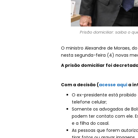
Prisão domiciliar: saiba o qu
O ministro Alexandre de Moraes, do
nesta segunda-feira (4) novas medi
A prisão domiciliar foi decreta
Com a decisão (
acesse aqui
a ín
O ex-presidente está proibido 
telefone celular;
Somente os advogados de Bol
podem ter contato com ele. E
e a filha do casal.
As pessoas que forem autorizad
tirar fotos ou gravar imagens.