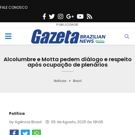
FALE CONOSCO
F
T
I
G
Y
R
a
w
n
o
o
s
c
i
s
o
u
s
M
e
t
t
g
t
e
b
t
a
l
u
Alcolumbre e Motta pedem diálogo e respeito
o
e
g
e
b
após ocupação de plenários
n
o
r
r
e
k
a
Notícias
Brasil
u
m
Política
by
Agência Brasil
05 de Agosto, 2025 às 19h35