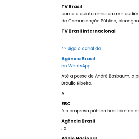
TV Brasil
como a quinta emissora em audiên
de Comunicação Pública, alcançand
TV Brasil Internacional
.
>> Siga o canal da
Agência Brasil
no WhatsApp
Até a posse de André Basbaum, a pre
Bráulio Ribeiro.
A
EBC
é a empresa pública brasileira de
Agência Brasil
, a
Rádio Nacional