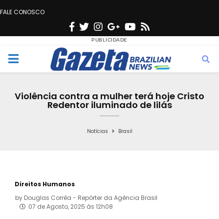
FALE CONOSCO
F
T
I
G
Y
R
a
w
n
o
o
s
c
i
s
o
u
s
M
e
t
t
g
t
e
b
t
a
l
u
Violência contra a mulher terá hoje Cristo
o
e
g
e
b
Redentor iluminado de lilás
n
o
r
r
e
k
a
Notícias
Brasil
u
m
Direitos Humanos
by
Douglas Corrêa - Repórter da Agência Brasil
07 de Agosto, 2025 às 12h08