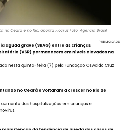
a no Ceará e no Rio, aponta Fiocruz Foto: Agência Brasil
ia aguda grave (SRAG) entre as crianças
espiratório (VSR) permanecem em níveis elevados na
gado nesta quinta-feira (7) pela Fundação Oswaldo Cruz
tando no Ceará e voltaram a crescer no Rio de
o aumento das hospitalizações em crianças e
novírus.
e manutenção da tendência de queda dos casos de