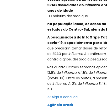
SRAG associados ao
Influenza
ent
anos de idade
. O boletim destaca que,
na população idosa, os casos d
estados do Centro-Sul, além do 
A pesquisadora do InfoGripe Tat
covid-19, especialmente para i
que precisam tomar doses de refo
de SRAG por
Influenza A
continuam 
contra a gripe, destaca a pesquisad
Nas quatro últimas semanas epidemi
13,9% de
Influenza A
, 1,5% de
Influenz
(covid-19). Entre os óbitos, a prese
de
Influenza A
; 2% de
Influenza B
, 1
19).
>> Siga o canal da
Agência Brasil