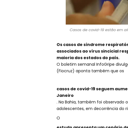
Casos de covid-19 estão em alt
Os casos de síndrome respiratór
associados ao vírus sincicial r
maioria dos estados do país.
O boletim semanal InfoGripe divul
(Fiocruz) aponta também que os
casos de covid-19 seguem aumen
Janeiro
. Na Bahia, também foi observado 
adolescentes, em decorrência do ri
O
estudo apresenta um cenário d