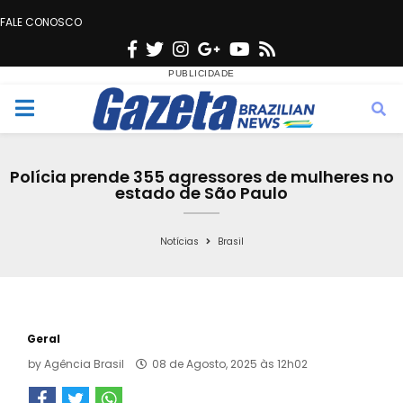
FALE CONOSCO
F
T
I
G
Y
R
a
w
n
o
o
s
c
i
s
o
u
s
M
e
t
t
g
t
e
b
t
a
l
u
Polícia prende 355 agressores de mulheres no
o
e
g
e
b
estado de São Paulo
n
o
r
r
e
k
a
Notícias
Brasil
u
m
Geral
by
Agência Brasil
08 de Agosto, 2025 às 12h02