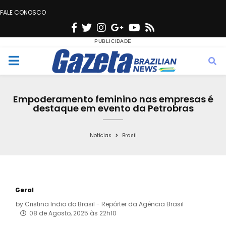
FALE CONOSCO
F
T
I
G
Y
R
a
w
n
o
o
s
c
i
s
o
u
s
M
e
t
t
g
t
e
b
t
a
l
u
Empoderamento feminino nas empresas é
o
e
g
e
b
destaque em evento da Petrobras
n
o
r
r
e
k
a
Notícias
Brasil
u
m
Geral
by
Cristina Indio do Brasil - Repórter da Agência Brasil
08 de Agosto, 2025 às 22h10