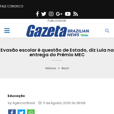
FALE CONOSCO
F
T
I
G
Y
R
a
w
n
o
o
s
c
i
s
o
u
s
M
e
t
t
g
t
e
b
t
a
l
u
Evasão escolar é questão de Estado, diz Lula na
o
e
g
e
b
entrega do Prêmio MEC
n
o
r
r
e
k
a
Notícias
Brasil
u
m
Educação
by
Agência Brasil
11 de Agosto, 2025 às 19h08