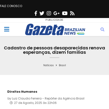
FALE CONOSCO
F
T
I
G
Y
R
a
w
n
o
o
s
c
i
s
o
u
s
M
e
t
t
g
t
e
b
t
a
l
u
Cadastro de pessoas desaparecidas renova
o
e
g
e
b
esperanças, dizem famílias
n
o
r
r
e
k
a
Notícias
Brasil
u
m
Direitos Humanos
by
Luiz Claudio Ferreira - Repórter da Agência Brasil
27 de Agosto, 2025 às 22h06