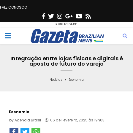
FALE CONOSCO
F
T
I
G
Y
R
a
w
n
o
o
s
c
i
s
o
u
s
M
e
t
t
g
t
e
b
t
a
l
u
Integração entre lojas físicas e digitais é
o
e
g
e
b
aposta de futuro do varejo
n
o
r
r
e
k
a
Notícias
Economia
u
m
Economia
by
Agência Brasil
06 de Fevereiro, 2025 às 19h03