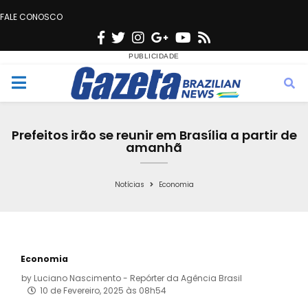
FALE CONOSCO
F
T
I
G
Y
R
a
w
n
o
o
s
c
i
s
o
u
s
M
e
t
t
g
t
e
b
t
a
l
u
Prefeitos irão se reunir em Brasília a partir de
o
e
g
e
b
amanhã
n
o
r
r
e
k
a
Notícias
Economia
u
m
Economia
by
Luciano Nascimento - Repórter da Agência Brasil
10 de Fevereiro, 2025 às 08h54